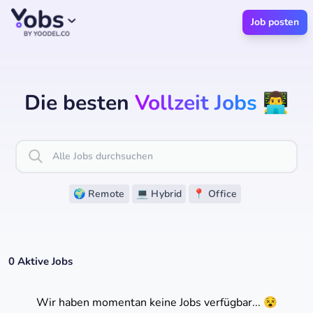
Job posten
Die besten
Vollzeit Jobs
👨‍💻
🌍 Remote
💻 Hybrid
📍 Office
0
Aktive Jobs
Wir haben momentan keine Jobs verfügbar... 😵