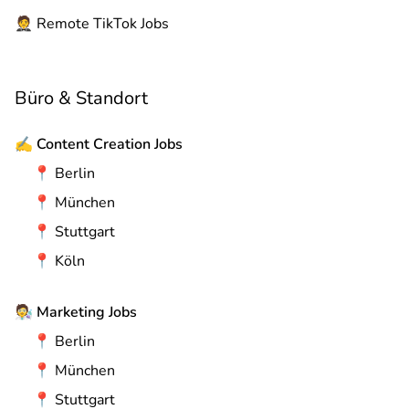
🤵
Remote
TikTok Jobs
Büro & Standort
✍️
Content Creation Jobs
📍
Berlin
📍
München
📍
Stuttgart
📍
Köln
🧑‍🔬
Marketing Jobs
📍
Berlin
📍
München
📍
Stuttgart