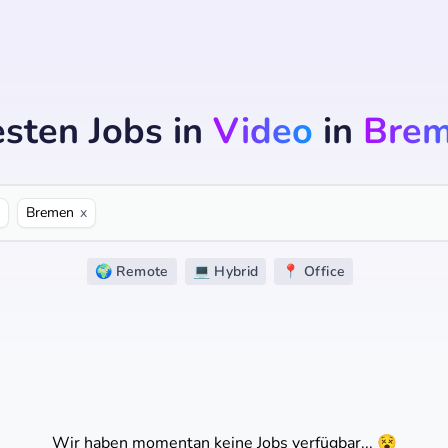
esten Jobs
in
Video
in
Bre
Bremen
x
🌍 Remote
💻 Hybrid
📍 Office
Wir haben momentan keine Jobs verfügbar... 😵