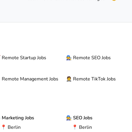

Remote
Startup Jobs
🧑‍🔧
Remote
SEO Jobs

Remote
Management Jobs
🤵
Remote
TikTok Jobs

Marketing Jobs
🧑‍🔧
SEO Jobs
📍
Berlin
📍
Berlin