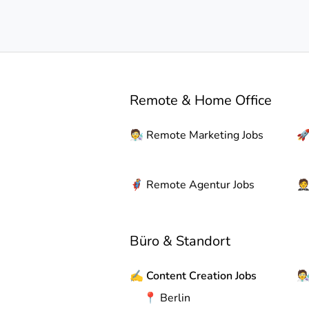
Remote & Home Office
🧑‍🔬
Remote
Marketing Jobs

🦸
Remote
Agentur Jobs

Büro & Standort
✍️
Content Creation Jobs
🧑‍
📍
Berlin