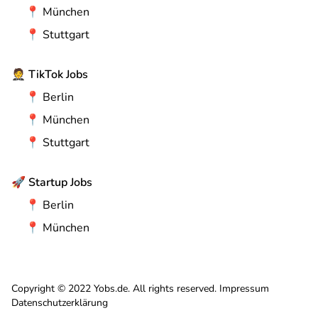
📍
München
📍
Stuttgart
🤵
TikTok Jobs
📍
Berlin
📍
München
📍
Stuttgart
🚀
Startup Jobs
📍
Berlin
📍
München
Copyright © 2022 Yobs.de. All rights reserved.
Impressum
Datenschutzerklärung