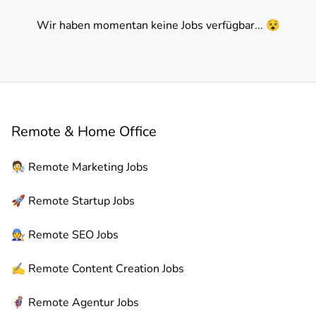
Wir haben momentan keine Jobs verfügbar... 😵
Remote & Home Office
🧑‍🔬
Remote
Marketing Jobs
🚀
Remote
Startup Jobs
🧑‍🔧
Remote
SEO Jobs
✍️
Remote
Content Creation Jobs
🦸
Remote
Agentur Jobs