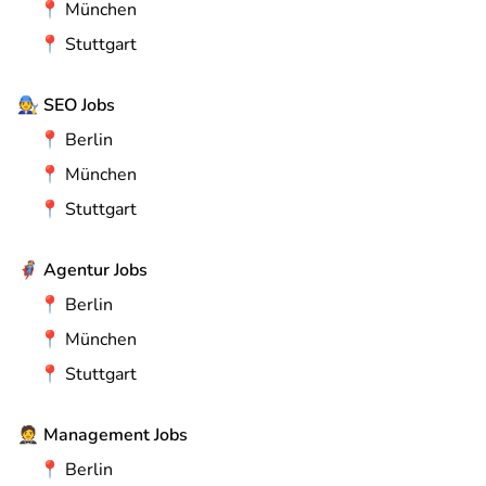
📍
München
📍
Stuttgart
🧑‍🔧
SEO Jobs
📍
Berlin
📍
München
📍
Stuttgart
🦸
Agentur Jobs
📍
Berlin
📍
München
📍
Stuttgart
🤵
Management Jobs
📍
Berlin