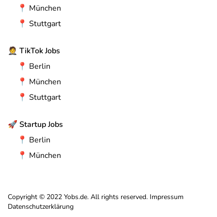
📍
München
📍
Stuttgart
🤵
TikTok Jobs
📍
Berlin
📍
München
📍
Stuttgart
🚀
Startup Jobs
📍
Berlin
📍
München
Copyright © 2022 Yobs.de. All rights reserved.
Impressum
Datenschutzerklärung