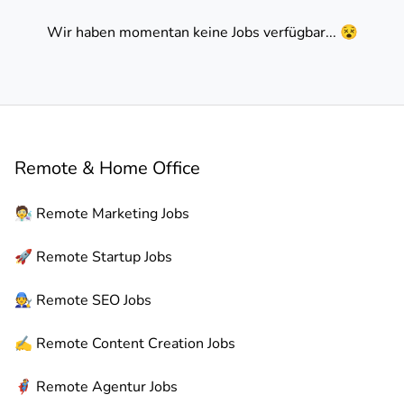
Wir haben momentan keine Jobs verfügbar... 😵
Remote & Home Office
🧑‍🔬
Remote
Marketing Jobs
🚀
Remote
Startup Jobs
🧑‍🔧
Remote
SEO Jobs
✍️
Remote
Content Creation Jobs
🦸
Remote
Agentur Jobs