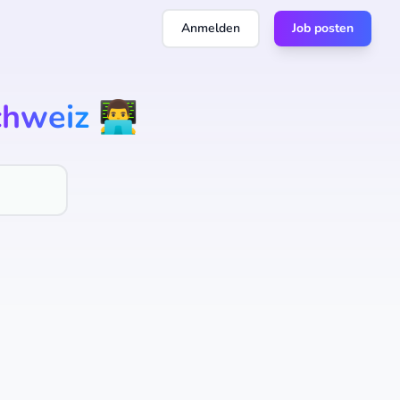
Anmelden
Job posten
chweiz
👨‍💻