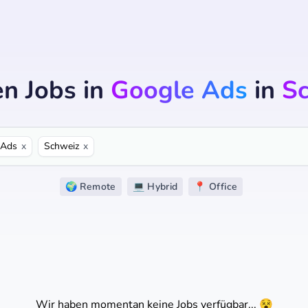
en Jobs
in
Google Ads
in
S
 Ads
x
Schweiz
x
🌍 Remote
💻 Hybrid
📍 Office
Wir haben momentan keine Jobs verfügbar... 😵