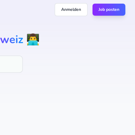
Anmelden
Job posten
weiz
👨‍💻