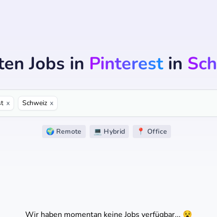
ten Jobs
in
Pinterest
in
Sch
st
x
Schweiz
x
🌍 Remote
💻 Hybrid
📍 Office
Wir haben momentan keine Jobs verfügbar... 😵