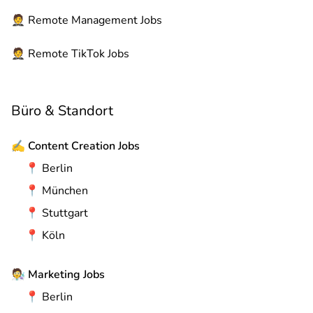
🤵
Remote
Management Jobs
🤵
Remote
TikTok Jobs
Büro & Standort
✍️
Content Creation Jobs
📍
Berlin
📍
München
📍
Stuttgart
📍
Köln
🧑‍🔬
Marketing Jobs
📍
Berlin