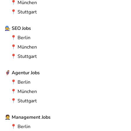
📍
München
📍
Stuttgart
🧑‍🔧
SEO Jobs
📍
Berlin
📍
München
📍
Stuttgart
🦸
Agentur Jobs
📍
Berlin
📍
München
📍
Stuttgart
🤵
Management Jobs
📍
Berlin