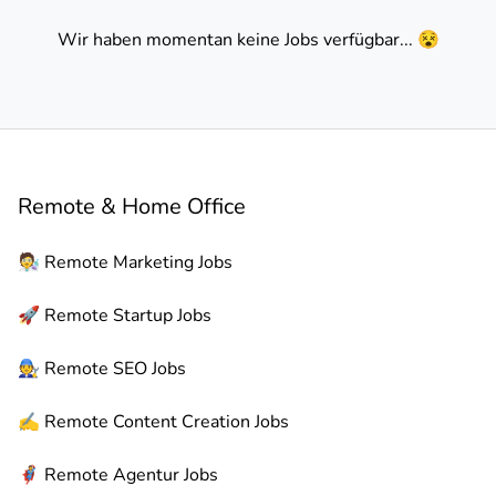
Wir haben momentan keine Jobs verfügbar... 😵
Remote & Home Office
🧑‍🔬
Remote
Marketing Jobs
🚀
Remote
Startup Jobs
🧑‍🔧
Remote
SEO Jobs
✍️
Remote
Content Creation Jobs
🦸
Remote
Agentur Jobs