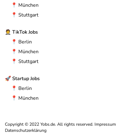
📍
München
📍
Stuttgart
🤵
TikTok Jobs
📍
Berlin
📍
München
📍
Stuttgart
🚀
Startup Jobs
📍
Berlin
📍
München
Copyright © 2022 Yobs.de. All rights reserved.
Impressum
Datenschutzerklärung