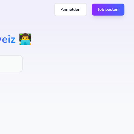
Anmelden
Job posten
eiz
👨‍💻