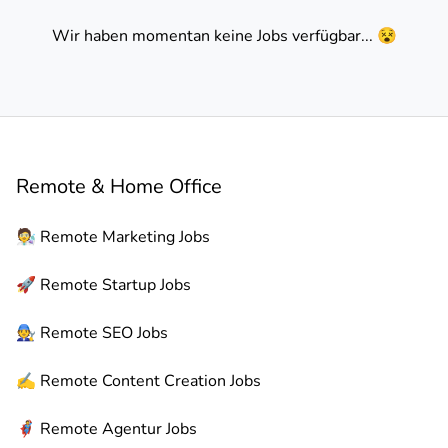
Wir haben momentan keine Jobs verfügbar... 😵
Remote & Home Office
🧑‍🔬
Remote
Marketing Jobs
🚀
Remote
Startup Jobs
🧑‍🔧
Remote
SEO Jobs
✍️
Remote
Content Creation Jobs
🦸
Remote
Agentur Jobs