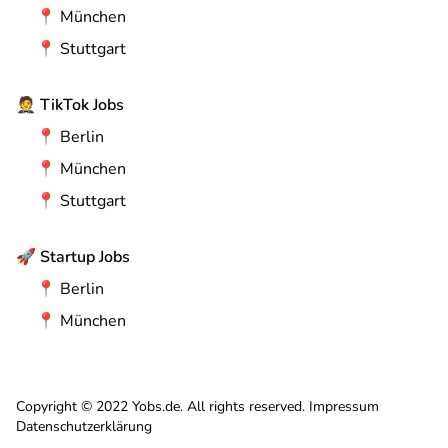
📍
München
📍
Stuttgart
🤵
TikTok Jobs
📍
Berlin
📍
München
📍
Stuttgart
🚀
Startup Jobs
📍
Berlin
📍
München
Copyright © 2022 Yobs.de. All rights reserved.
Impressum
Datenschutzerklärung