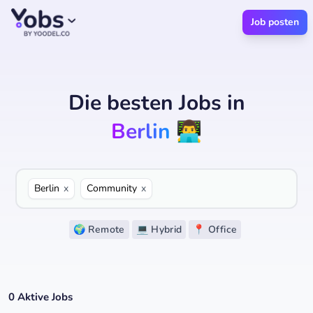
Job posten
Die besten Jobs
in
Berlin
👨‍💻
Berlin
x
Community
x
🌍 Remote
💻 Hybrid
📍 Office
0
Aktive Jobs