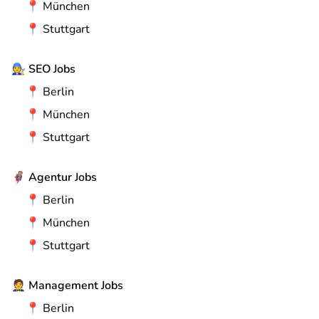
📍
München
📍
Stuttgart
🧑‍🔧
SEO Jobs
📍
Berlin
📍
München
📍
Stuttgart
🦸
Agentur Jobs
📍
Berlin
📍
München
📍
Stuttgart
🤵
Management Jobs
📍
Berlin