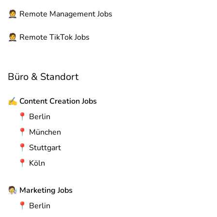
🤵
Remote
Management Jobs
🤵
Remote
TikTok Jobs
Büro & Standort
✍️
Content Creation Jobs
📍
Berlin
📍
München
📍
Stuttgart
📍
Köln
🧑‍🔬
Marketing Jobs
📍
Berlin